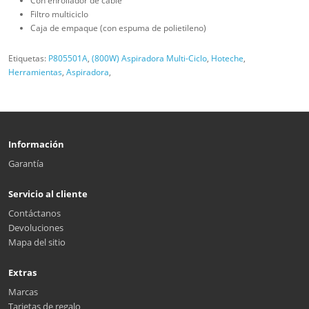
Con enrollador de cable
Filtro multiciclo
Caja de empaque (con espuma de polietileno)
Etiquetas:
P805501A
,
(800W) Aspiradora Multi-Ciclo
,
Hoteche
,
Herramientas
,
Aspiradora
,
Información
Garantía
Servicio al cliente
Contáctanos
Devoluciones
Mapa del sitio
Extras
Marcas
Tarjetas de regalo