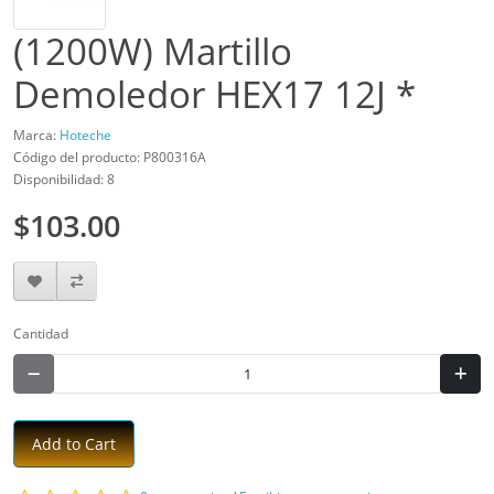
(1200W) Martillo
Demoledor HEX17 12J *
Marca:
Hoteche
Código del producto: P800316A
Disponibilidad: 8
$103.00
Cantidad
Add to Cart