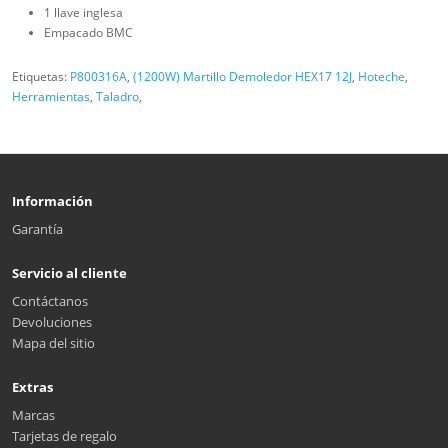
1 llave inglesa
Empacado BMC
Etiquetas:
P800316A
,
(1200W) Martillo Demoledor HEX17 12J
,
Hoteche
,
Herramientas
,
Taladro
,
Información
Garantía
Servicio al cliente
Contáctanos
Devoluciones
Mapa del sitio
Extras
Marcas
Tarjetas de regalo