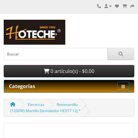
0 artículo(s) - $0.00
Categorías
Electricas
Rotomartillo
(1200W) Martillo Demoledor HEX17 12J *