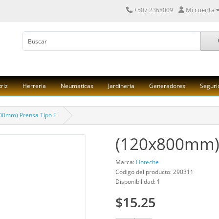
Mi cuenta
+507 2368009
riz
Herreria
Neumaticas
Jardineria
Generadores
Seguri
00mm) Prensa Tipo F
(120x800mm) 
Marca:
Hoteche
Código del producto: 290311
Disponibilidad: 1
$15.25