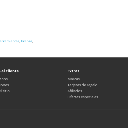
erramientas
,
Prensa
,
 al cliente
Extras
anos
Marcas
iones
Tarjetas de regalo
 sitio
Afiliados
Ofertas especiales