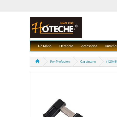
De Mano
Electricas
Accesorios
Automot
Por Profesion
Carpintero
(120x8