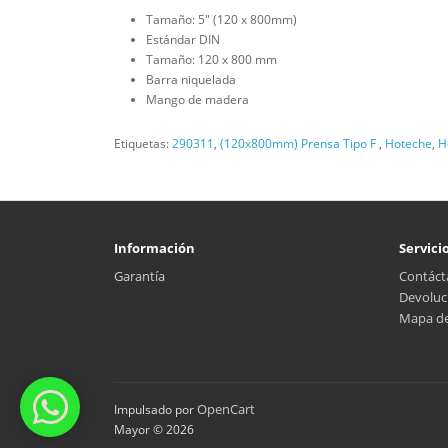
Tamaño: 5" (120 x 800mm)
Estándar DIN
Tamaño: 120 x 800 mm
Barra niquelada
Mango de madera
Etiquetas:
290311
,
(120x800mm) Prensa Tipo F
,
Hoteche
,
H
Información
Servicio
Garantía
Contáct
Devoluc
Mapa del
OpenCart
Impulsado por
Mayor © 2026