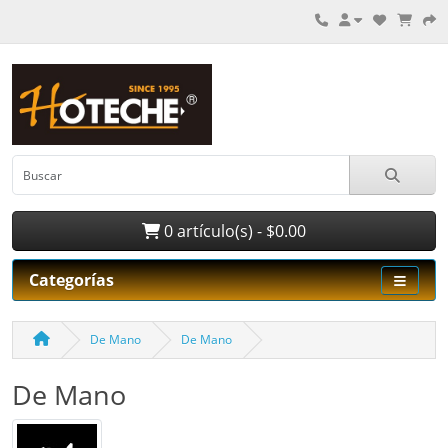
0 artículo(s) - $0.00
Categorías
De Mano
De Mano
De Mano