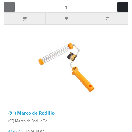
(9") Marco de Rodillo
(9") Marco de Rodillo Ta..
422004
St:86 M:48 P:1