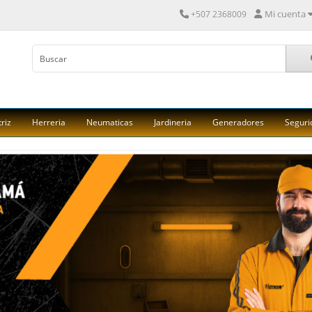
Mi cuenta
+507 2368009
riz
Herreria
Neumaticas
Jardineria
Generadores
Seguri